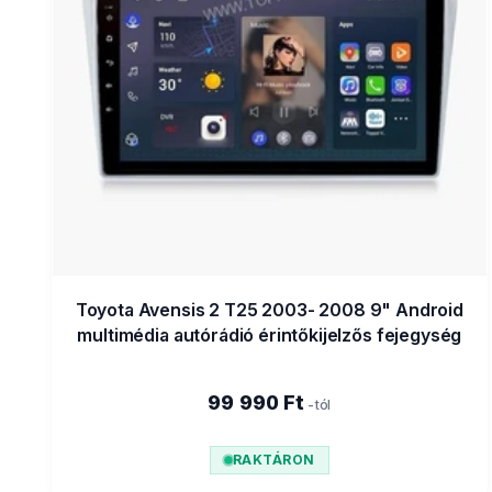
Toyota Avensis 2 T25 2003- 2008 9" Android
multimédia autórádió érintőkijelzős fejegység
99 990 Ft
-tól
RAKTÁRON