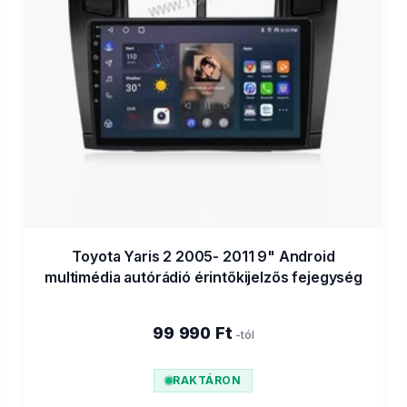
Toyota Yaris 2 2005- 2011 9" Android
multimédia autórádió érintőkijelzős fejegység
99 990 Ft
-tól
RAKTÁRON