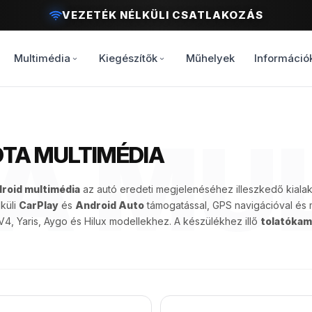
MODERN VEZETÉSI ÉLMÉNY
Multimédia
Kiegészítők
Műhelyek
Információ
A MU
TA MULTIMÉDIA
roid multimédia
az autó eredeti megjelenéséhez illeszkedő kialakí
küli
CarPlay
és
Android Auto
támogatással, GPS navigációval és m
V4, Yaris, Aygo és Hilux modellekhez. A készülékhez illő
tolatókam