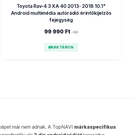
Toyota Rav-4 3 XA 40 2013- 2018 10.1"
Android multimédia autórádió érintőkijelzős
fejegység
99 990 Ft
-tól
RAKTÁRON
ra-képet már nem adnak. A TopNAVI
márkaspecifikus