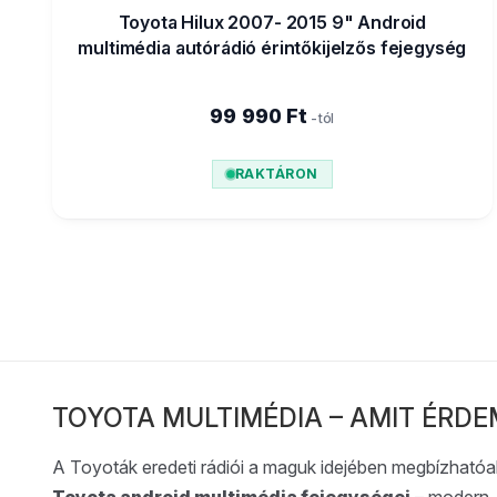
Toyota Hilux 2007- 2015 9" Android
multimédia autórádió érintőkijelzős fejegység
99 990 Ft
-tól
RAKTÁRON
TOYOTA MULTIMÉDIA – AMIT ÉRD
A Toyoták eredeti rádiói a maguk idejében megbízhatóa