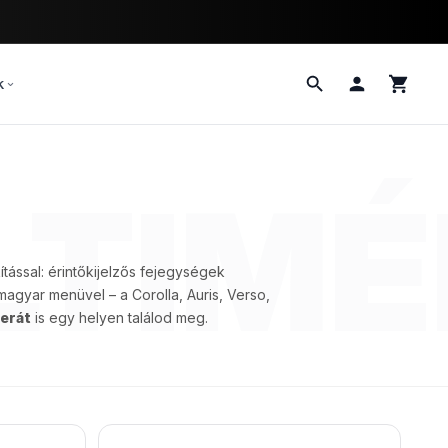
k
LTIMÉ
tással: érintőkijelzős fejegységek
agyar menüvel – a Corolla, Auris, Verso,
erát
is egy helyen találod meg.