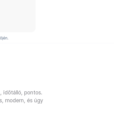
őjén.
 időtálló, pontos.
s, modern, és úgy