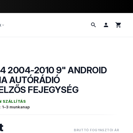
k
4 2004-2010 9" ANDROID
LTIMÉDIA
IA AUTÓRÁDIÓ
JELZŐS FEJEGYSÉG
N SZÁLLÍTÁS
s:
1–3 munkanap
t
BRUTTÓ FOGYASZTÓI ÁR