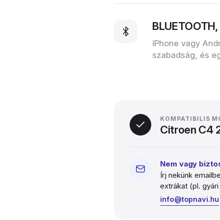
BLUETOOTH, W
iPhone vagy Andr
szabadság, és eg
KOMPATIBILIS 
Citroen C4
Nem vagy biztos
Írj nekünk emailbe
extrákat (pl. gyá
info@topnavi.hu