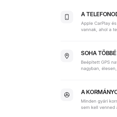
A TELEFONO
Apple CarPlay és
vannak, ahol a te
SOHA TÖBBÉ
Beépített GPS na
nagyban, élesen,
A KORMÁNYO
Minden gyári kor
sem kell venned 