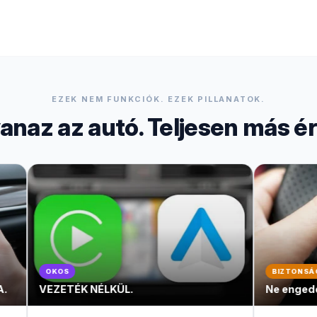
EZEK NEM FUNKCIÓK. EZEK PILLANATOK.
anaz az autó. Teljesen más ér
BIZTONSÁG
ÜL.
Ne engedd el a kormányt.