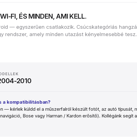
I‑FI, ÉS MINDEN, AMI KELL.
oid — egyszerűen csatlakozik. Csúcskategóriás hangzás
y rendszer, amely minden utazást kényelmesebbé tesz.
MODELLEK
 2004-2010
 a kompatibilitásban?
n — kérlek küldd el a műszerfalról készült fotót, az autó típusát, 
ri navigáció, Bose vagy Harman / Kardon erősítő). Kollégánk segít 