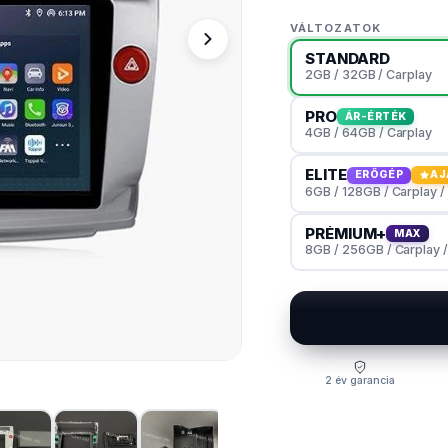
VÁLTOZATOK
STANDARD
2GB / 32GB / Carplay
PRO
ÁR-ÉRTÉK
4GB / 64GB / Carplay
ELITE
ERŐGÉP
AJ
6GB / 128GB / Carplay /
PRÉMIUM+
MAX
8GB / 256GB / Carplay 
2 év garancia