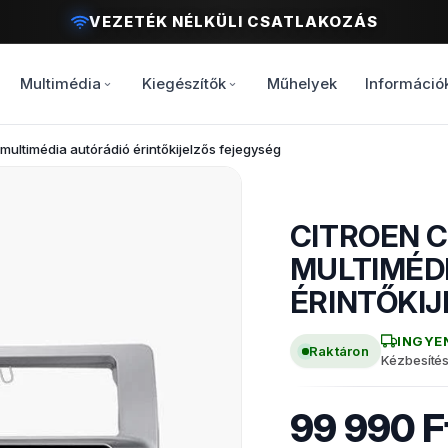
VEZETÉK NÉLKÜLI CSATLAKOZÁS
MODERN VEZETÉSI ÉLMÉNY
Multimédia
Kiegészítők
Műhelyek
Információ
ultimédia autórádió érintőkijelzős fejegység
CITROEN C
MÁRKASPECIFIKUS MU
MULTIMÉD
ÉRINTŐKI
INGYE
Raktáron
Kézbesíté
99 990 F