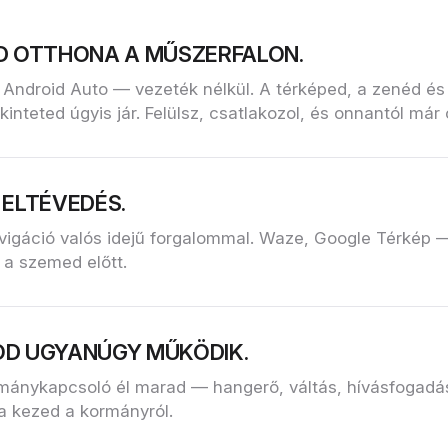
D OTTHONA A MŰSZERFALON.
 Android Auto — vezeték nélkül. A térképed, a zenéd és
kinteted úgyis jár. Felülsz, csatlakozol, és onnantól már
 ELTÉVEDÉS.
vigáció valós idejű forgalommal. Waze, Google Térkép
 a szemed előtt.
D UGYANÚGY MŰKÖDIK.
mánykapcsoló él marad — hangerő, váltás, hívásfogadás
a kezed a kormányról.