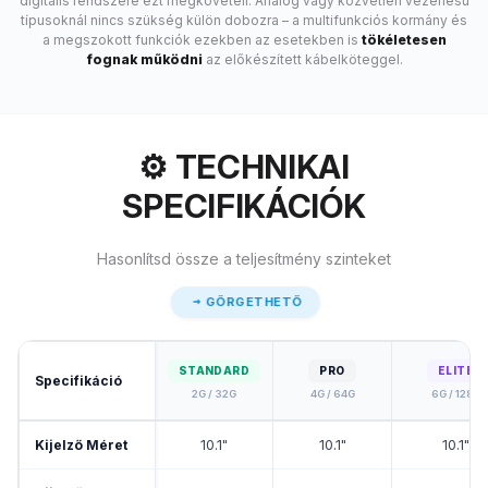
digitális rendszere ezt megköveteli. Analóg vagy közvetlen vezérlésű
típusoknál nincs szükség külön dobozra – a multifunkciós kormány és
a megszokott funkciók ezekben az esetekben is
tökéletesen
fognak működni
az előkészített kábelköteggel.
⚙️ TECHNIKAI
SPECIFIKÁCIÓK
Hasonlítsd össze a teljesítmény szinteket
GÖRGETHETŐ
STANDARD
PRO
ELITE
Specifikáció
2G / 32G
4G / 64G
6G / 128G
Kijelző Méret
10.1"
10.1"
10.1"