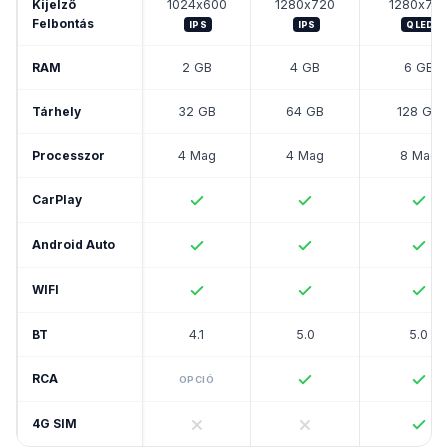
Kijelző
1024x600
1280x720
1280x72
Felbontás
IPS
IPS
QLED
RAM
2 GB
4 GB
6 GB
Tárhely
32 GB
64 GB
128 GB
Processzor
4 Mag
4 Mag
8 Mag
CarPlay
Android Auto
WIFI
BT
4.1
5.0
5.0
RCA
OPCIÓ
4G SIM