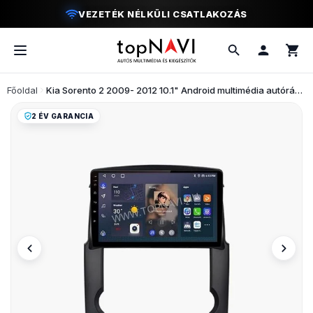
MODERN VEZETÉSI ÉLMÉNY
Főoldal
Kia Sorento 2 2009- 2012 10.1" Android multimédia autórádió érintőkijelzős fejegység
2 ÉV GARANCIA