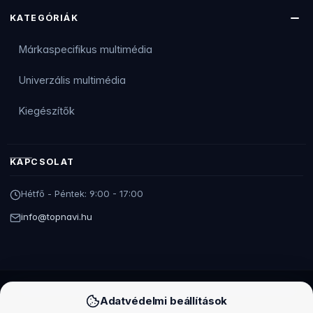
KATEGÓRIÁK
Márkaspecifikus multimédia
Univerzális multimédia
Kiegészítők
KAPCSOLAT
Hétfő - Péntek: 9:00 - 17:00
info@topnavi.hu
TOPNAVI EN (PLN)
TOPNAVI HU (HUF)
TOPNAVI RO (RON)
TOPNAVI SK (EUR)
Adatvédelmi beállítások