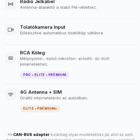
Rádió Jelkábel
Antenna-átalakító a stabil FM-vételhez.
Tolatókamera Input
Előkészítve automatikus tolatókép váltásra.
RCA Köteg
Mélynyomó-, külső mikrofon- erősítő- és AUX
kimenetekhez.
PRO • ELITE • PRÉMIUM
4G Antenna + SIM
Önálló internetelérés az autódban.
ELITE • PRÉMIUM+
*A
CAN-BUS adapter
kizárólag olyan modellekhez jár, ahol az autó