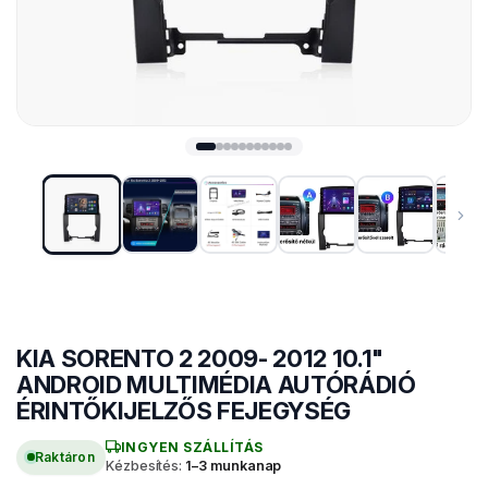
KIA SORENTO 2 2009- 2012 10.1"
MÁRKASPECIFIKUS MULTIMÉDIA
ANDROID MULTIMÉDIA AUTÓRÁDIÓ
ÉRINTŐKIJELZŐS FEJEGYSÉG
INGYEN SZÁLLÍTÁS
Raktáron
Kézbesítés:
1–3 munkanap