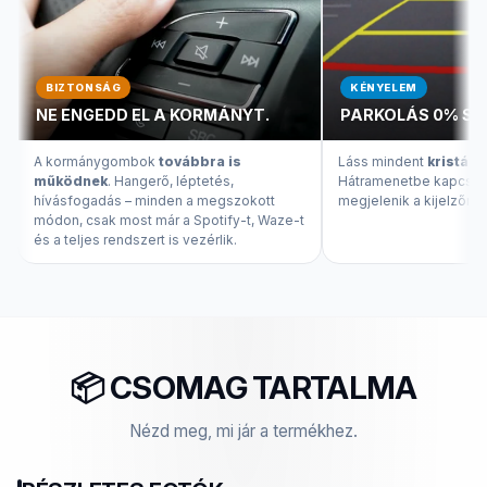
BIZTONSÁG
KÉNYELEM
NE ENGEDD EL A KORMÁNYT.
PARKOLÁS 0% ST
A kormánygombok
továbbra is
Láss mindent
kristály
működnek
. Hangerő, léptetés,
Hátramenetbe kapcsolv
hívásfogadás – minden a megszokott
megjelenik a kijelzőn.
módon, csak most már a Spotify-t, Waze-t
és a teljes rendszert is vezérlik.
📦 CSOMAG TARTALMA
Nézd meg, mi jár a termékhez.