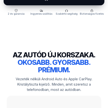
2 év garancia
Ingyenes szállítás
Szakértő segítség
Biztonságos fizetés
AZ AUTÓD ÚJ KORSZAKA.
OKOSABB. GYORSABB.
PRÉMIUM.
Vezeték nélküli Android Auto és Apple CarPlay.
Kristálytiszta kijelző. Minden, amit szeretsz a
telefonodban, most az autódban.