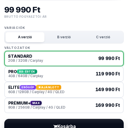
99 990 Ft
BRUTTÓ FOGYASZTÓI ÁR
VARIÁCIÓK
A verzió
B verzió
C verzió
VÁLTOZATOK
STANDARD
99 990 Ft
2GB / 32GB / Carplay
PRO
ÁR-ÉRTÉK
119 990 Ft
4GB / 64GB / Carplay
ELITE
ERŐGÉP
AJÁNLOTT
149 990 Ft
6GB / 128GB / Carplay / 4G / QLED
PRÉMIUM+
MAX
169 990 Ft
8GB / 256GB / Carplay / 4G / QLED
Kosárba