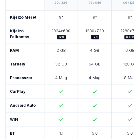
2G / 32G
4G / 64G
6G / 128G
Kijelző Méret
9"
9"
9"
Kijelző
1024x600
1280x720
1280x72
Felbontás
IPS
IPS
QLED
RAM
2 GB
4 GB
6 GB
Tárhely
32 GB
64 GB
128 GB
Processzor
4 Mag
4 Mag
8 Mag
CarPlay
Android Auto
WIFI
BT
4.1
5.0
5.0