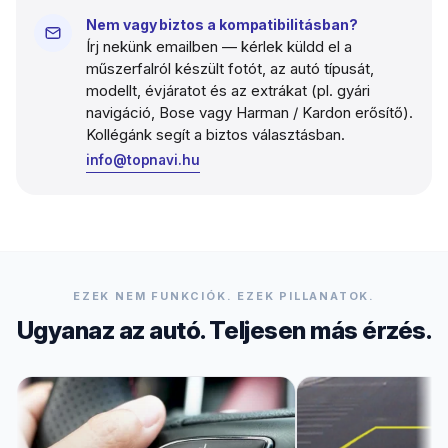
Nem vagy biztos a kompatibilitásban?
Írj nekünk emailben — kérlek küldd el a
műszerfalról készült fotót, az autó típusát,
modellt, évjáratot és az extrákat (pl. gyári
navigáció, Bose vagy Harman / Kardon erősítő).
Kollégánk segít a biztos választásban.
info@topnavi.hu
EZEK NEM FUNKCIÓK. EZEK PILLANATOK.
Ugyanaz az autó. Teljesen más érzés.