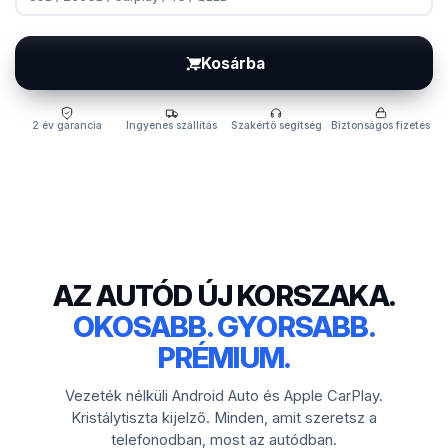
Kosárba
2 év garancia
Ingyenes szállítás
Szakértő segítség
Biztonságos fizetés
AZ AUTÓD ÚJ KORSZAKA.
OKOSABB. GYORSABB.
PRÉMIUM.
Vezeték nélküli Android Auto és Apple CarPlay.
Kristálytiszta kijelző. Minden, amit szeretsz a
telefonodban, most az autódban.