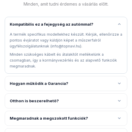
Minden, amit tudni érdemes a vásárlás előtt.
Kompatibilis ez a fejegység az autómmal?
A termék specifikus modellekhez készült. Kérjük, ellenőrizze a
pontos évjáratot vagy küldjön képet a műszerfalról
ügyfélszolgálatunknak (info@topnavi.hu).
Minden szükséges kábelt és átalakítót mellékelünk a
csomagban, így a kormányvezérlés és az alapvető funkciók
megmaradnak.
Hogyan működik a Garancia?
Otthon is beszerelhető?
Megmaradnak a megszokott funkciók?