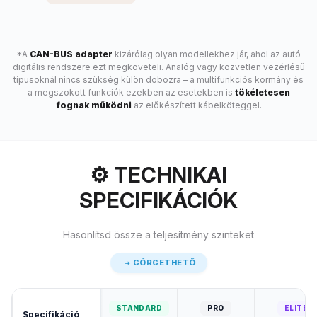
*A
CAN-BUS adapter
kizárólag olyan modellekhez jár, ahol az autó
digitális rendszere ezt megköveteli. Analóg vagy közvetlen vezérlésű
típusoknál nincs szükség külön dobozra – a multifunkciós kormány és
a megszokott funkciók ezekben az esetekben is
tökéletesen
fognak működni
az előkészített kábelköteggel.
⚙️ TECHNIKAI
SPECIFIKÁCIÓK
Hasonlítsd össze a teljesítmény szinteket
GÖRGETHETŐ
STANDARD
PRO
ELITE
Specifikáció