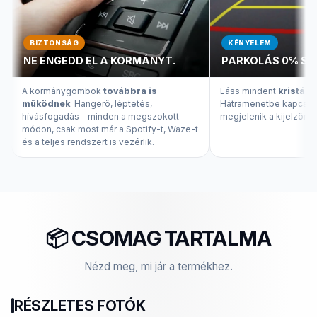
BIZTONSÁG
KÉNYELEM
NE ENGEDD EL A KORMÁNYT.
PARKOLÁS 0% ST
A kormánygombok
továbbra is
Láss mindent
kristály
működnek
. Hangerő, léptetés,
Hátramenetbe kapcsolv
hívásfogadás – minden a megszokott
megjelenik a kijelzőn.
módon, csak most már a Spotify-t, Waze-t
és a teljes rendszert is vezérlik.
📦 CSOMAG TARTALMA
Nézd meg, mi jár a termékhez.
RÉSZLETES FOTÓK