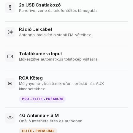
2x USB Csatlakozó
Pendrive, zene és telefontöltés támogatás.
Rádió Jelkábel
Antenna-átalakító a stabil FM-vételhez.
Tolatókamera Input
Előkészítve automatikus tolatókép váltásra.
RCA Köteg
Mélynyomó-, külső mikrofon- erősítő- és AUX
kimenetekhez.
PRO • ELITE • PRÉMIUM
4G Antenna + SIM
Önálló internetelérés az autódban.
ELITE • PRÉMIUM+