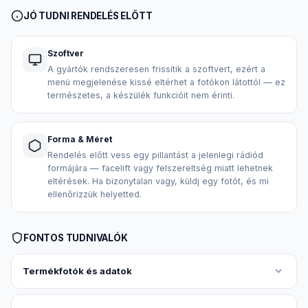
JÓ TUDNI RENDELÉS ELŐTT
Szoftver
A gyártók rendszeresen frissítik a szoftvert, ezért a
menü megjelenése kissé eltérhet a fotókon látottól — ez
természetes, a készülék funkcióit nem érinti.
Forma & Méret
Rendelés előtt vess egy pillantást a jelenlegi rádiód
formájára — facelift vagy felszereltség miatt lehetnek
eltérések. Ha bizonytalan vagy, küldj egy fotót, és mi
ellenőrizzük helyetted.
FONTOS TUDNIVALÓK
Termékfotók és adatok