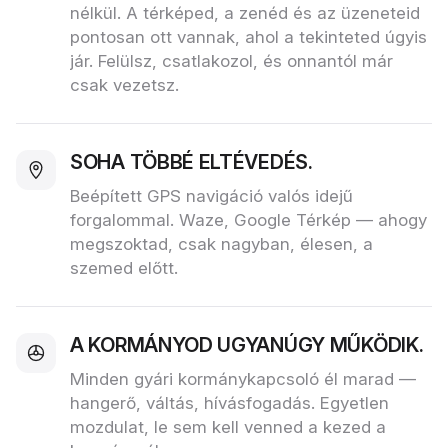
nélkül. A térképed, a zenéd és az üzeneteid
pontosan ott vannak, ahol a tekinteted úgyis
jár. Felülsz, csatlakozol, és onnantól már
csak vezetsz.
SOHA TÖBBÉ ELTÉVEDÉS.
Beépített GPS navigáció valós idejű
forgalommal. Waze, Google Térkép — ahogy
megszoktad, csak nagyban, élesen, a
szemed előtt.
A KORMÁNYOD UGYANÚGY MŰKÖDIK.
Minden gyári kormánykapcsoló él marad —
hangerő, váltás, hívásfogadás. Egyetlen
mozdulat, le sem kell venned a kezed a