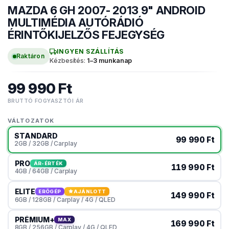
MAZDA 6 GH 2007- 2013 9" ANDROID
MÁRKASPECIFIKUS MULTIMÉDIA
MULTIMÉDIA AUTÓRÁDIÓ
ÉRINTŐKIJELZŐS FEJEGYSÉG
INGYEN SZÁLLÍTÁS
Raktáron
Kézbesítés:
1–3 munkanap
99 990 Ft
BRUTTÓ FOGYASZTÓI ÁR
VÁLTOZATOK
STANDARD
99 990 Ft
2GB / 32GB / Carplay
PRO
ÁR-ÉRTÉK
119 990 Ft
4GB / 64GB / Carplay
ELITE
ERŐGÉP
AJÁNLOTT
149 990 Ft
6GB / 128GB / Carplay / 4G / QLED
PRÉMIUM+
MAX
169 990 Ft
8GB / 256GB / Carplay / 4G / QLED