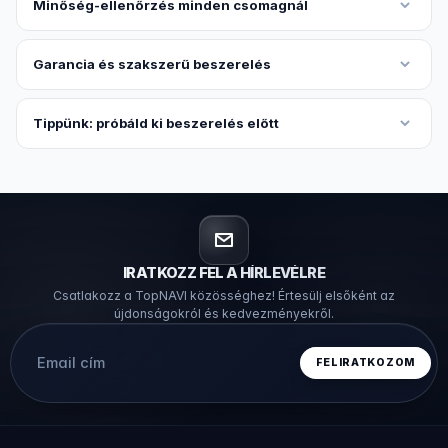
Minőség-ellenőrzés minden csomagnál
Garancia és szakszerű beszerelés
Tippünk: próbáld ki beszerelés előtt
IRATKOZZ FEL A HÍRLEVÉLRE
Csatlakozz a TopNAVI közösséghez! Értesülj elsőként az
újdonságokról és kedvezményekről.