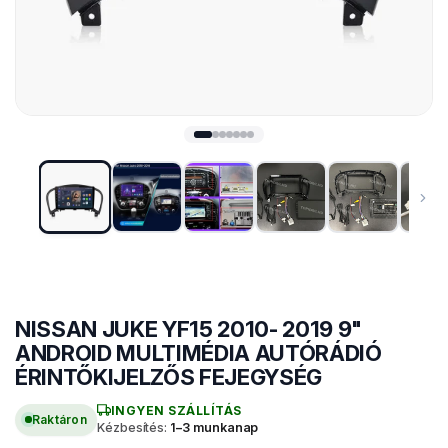
NISSAN JUKE YF15 2010- 2019 9"
MÁRKASPECIFIKUS MULTIMÉDIA
ANDROID MULTIMÉDIA AUTÓRÁDIÓ
ÉRINTŐKIJELZŐS FEJEGYSÉG
INGYEN SZÁLLÍTÁS
Raktáron
Kézbesítés:
1–3 munkanap