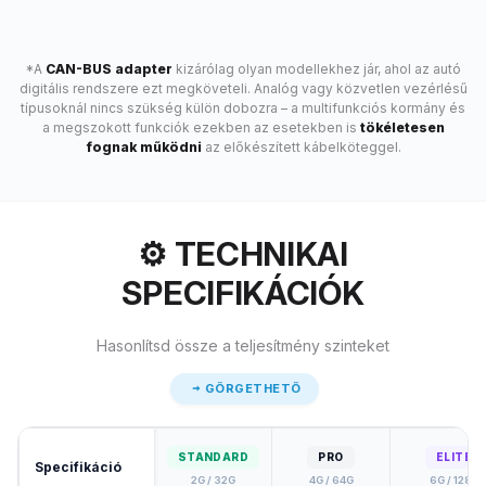
*A
CAN-BUS adapter
kizárólag olyan modellekhez jár, ahol az autó
digitális rendszere ezt megköveteli. Analóg vagy közvetlen vezérlésű
típusoknál nincs szükség külön dobozra – a multifunkciós kormány és
a megszokott funkciók ezekben az esetekben is
tökéletesen
fognak működni
az előkészített kábelköteggel.
⚙️ TECHNIKAI
SPECIFIKÁCIÓK
Hasonlítsd össze a teljesítmény szinteket
GÖRGETHETŐ
STANDARD
PRO
ELITE
Specifikáció
2G / 32G
4G / 64G
6G / 128G