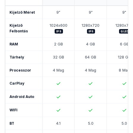
Kijelző Méret
9"
9"
9"
Kijelző
1024x600
1280x720
1280x72
Felbontás
IPS
IPS
QLED
RAM
2 GB
4 GB
6 GB
Tárhely
32 GB
64 GB
128 GB
Processzor
4 Mag
4 Mag
8 Mag
CarPlay
Android Auto
WIFI
BT
4.1
5.0
5.0