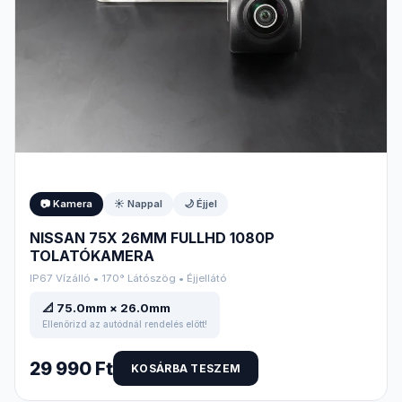
📷 Kamera
☀️ Nappal
🌙 Éjjel
NISSAN 75X 26MM FULLHD 1080P
TOLATÓKAMERA
IP67 Vízálló • 170° Látószög • Éjjellátó
📐 75.0mm × 26.0mm
Ellenőrizd az autódnál rendelés előtt!
29 990 Ft
KOSÁRBA TESZEM