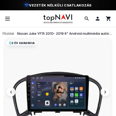
MODERN VEZETÉSI ÉLMÉNY
Főoldal
Nissan Juke YF15 2010- 2019 9" Android multimédia autórádió érintőkijelzős fejegység
2 ÉV GARANCIA