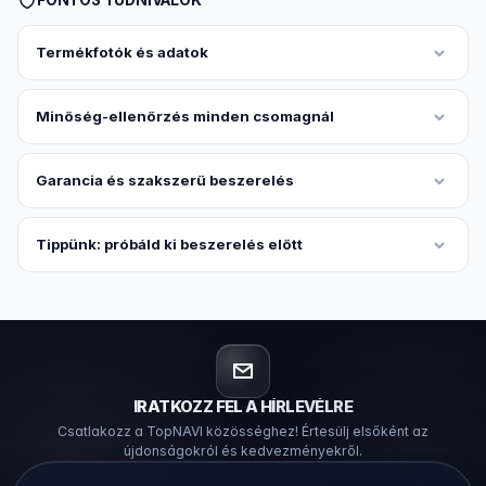
FONTOS TUDNIVALÓK
Termékfotók és adatok
Minőség-ellenőrzés minden csomagnál
Garancia és szakszerű beszerelés
Tippünk: próbáld ki beszerelés előtt
IRATKOZZ FEL A HÍRLEVÉLRE
Csatlakozz a TopNAVI közösséghez! Értesülj elsőként az
újdonságokról és kedvezményekről.