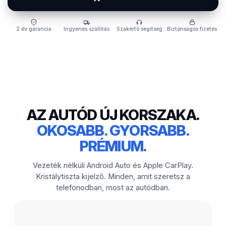
2 év garancia
Ingyenes szállítás
Szakértő segítség
Biztonságos fizetés
AZ AUTÓD ÚJ KORSZAKA.
OKOSABB. GYORSABB.
PRÉMIUM.
Vezeték nélküli Android Auto és Apple CarPlay.
Kristálytiszta kijelző. Minden, amit szeretsz a
telefonodban, most az autódban.