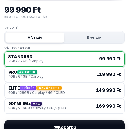
99 990 Ft
BRUTTÓ FOGYASZTÓI ÁR
VERZIÓ
A Verzió
B verzió
VÁLTOZATOK
STANDARD
99 990 Ft
2GB / 32GB / Carplay
PRO
ÁR-ÉRTÉK
119 990 Ft
4GB / 64GB / Carplay
ELITE
ERŐGÉP
AJÁNLOTT
149 990 Ft
6GB / 128GB / Carplay / 4G / QLED
PRÉMIUM+
MAX
169 990 Ft
8GB / 256GB / Carplay / 4G / QLED
Kosárba