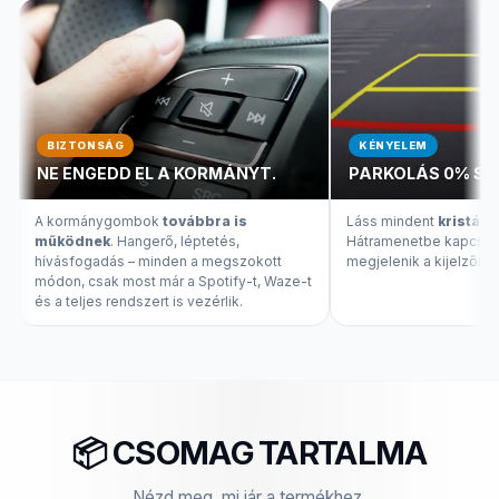
BIZTONSÁG
KÉNYELEM
NE ENGEDD EL A KORMÁNYT.
PARKOLÁS 0% ST
A kormánygombok
továbbra is
Láss mindent
kristály
működnek
. Hangerő, léptetés,
Hátramenetbe kapcsolv
hívásfogadás – minden a megszokott
megjelenik a kijelzőn.
módon, csak most már a Spotify-t, Waze-t
és a teljes rendszert is vezérlik.
📦 CSOMAG TARTALMA
Nézd meg, mi jár a termékhez.