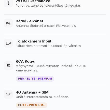
2x USB Csatlakozó
Pendrive, zene és telefontöltés támogatás.
Rádió Jelkábel
Antenna-átalakító a stabil FM-vételhez.
Tolatókamera Input
Előkészítve automatikus tolatókép váltásra.
RCA Köteg
Mélynyomó-, külső mikrofon- erősítő- és AUX
kimenetekhez.
PRO • ELITE • PRÉMIUM
4G Antenna + SIM
Önálló internetelérés az autódban.
ELITE • PRÉMIUM+