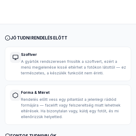
JÓ TUDNI RENDELÉS ELŐTT
Szoftver
A gyártók rendszeresen frissítik a szoftvert, ezért a
menü megjelenése kissé eltérhet a fotókon látottól — ez
természetes, a készülék funkcióit nem érinti.
Forma & Méret
Rendelés előtt vess egy pillantást a jelenlegi rádiód
formájára — facelift vagy felszereltség miatt lehetnek
eltérések. Ha bizonytalan vagy, küldj egy fotót, és mi
ellenőrizzük helyetted.