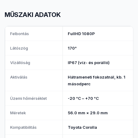
MŰSZAKI ADATOK
Toyota Corolla tolatókamera műszaki adatai
Felbontás
FullHD 1080P
Látószög
170°
Vízállóság
IP67 (víz- és porálló)
Aktiválás
Hátrameneti fokozatnál, kb. 1
másodperc
Üzemi hőmérséklet
-20 °C – +70 °C
Méretek
56.0 mm × 29.0 mm
Kompatibilitás
Toyota Corolla