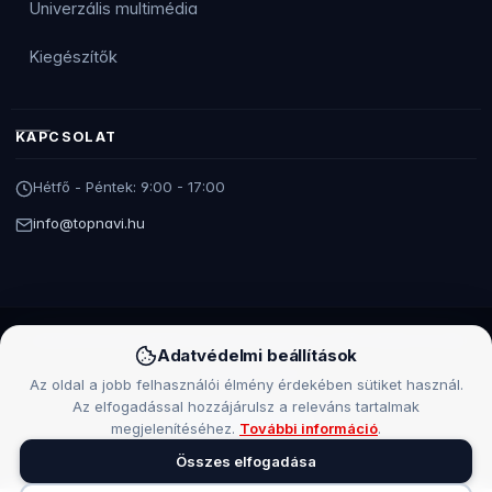
Univerzális multimédia
Kiegészítők
KAPCSOLAT
Hétfő - Péntek: 9:00 - 17:00
info@topnavi.hu
TOPNAVI EN (PLN)
TOPNAVI HU (HUF)
TOPNAVI RO (RON)
TOPNAVI SK (EUR)
Adatvédelmi beállítások
TOPNAVI SL (EUR)
Az oldal a jobb felhasználói élmény érdekében sütiket használ.
Az elfogadással hozzájárulsz a releváns tartalmak
megjelenítéséhez.
További információ
.
Árukereső.hu
Összes elfogadása