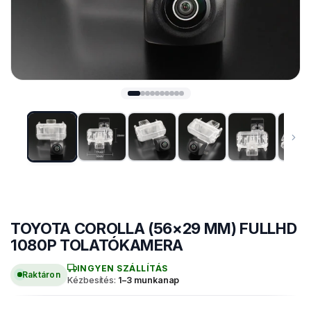
TOYOTA COROLLA (56×29 MM) FULLHD
MÁRKASPECIFIKUS TOLATÓKAMERA
1080P TOLATÓKAMERA
INGYEN SZÁLLÍTÁS
Raktáron
Kézbesítés:
1–3 munkanap