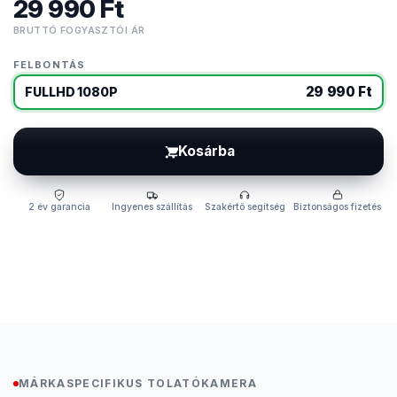
29 990 Ft
BRUTTÓ FOGYASZTÓI ÁR
FELBONTÁS
29 990 Ft
FULLHD 1080P
Kosárba
2 év garancia
Ingyenes szállítás
Szakértő segítség
Biztonságos fizetés
MÁRKASPECIFIKUS TOLATÓKAMERA