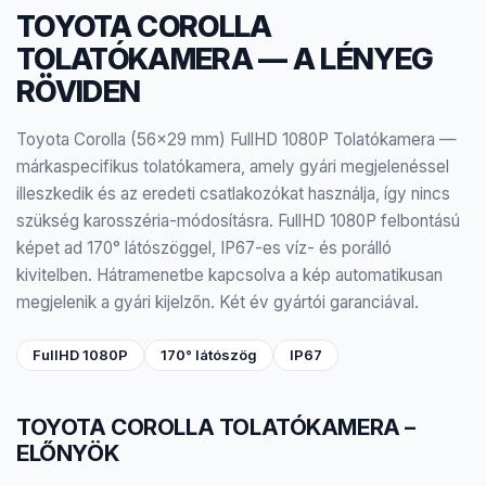
TOYOTA COROLLA
TOLATÓKAMERA — A LÉNYEG
RÖVIDEN
Toyota Corolla (56×29 mm) FullHD 1080P Tolatókamera —
márkaspecifikus tolatókamera, amely gyári megjelenéssel
illeszkedik és az eredeti csatlakozókat használja, így nincs
szükség karosszéria-módosításra. FullHD 1080P felbontású
képet ad 170° látószöggel, IP67-es víz- és porálló
kivitelben. Hátramenetbe kapcsolva a kép automatikusan
megjelenik a gyári kijelzőn. Két év gyártói garanciával.
FullHD 1080P
170° látószög
IP67
TOYOTA COROLLA TOLATÓKAMERA –
ELŐNYÖK